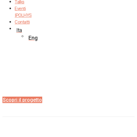
Talks
Eventi
IPOLHYS
Contatti
Ita
Eng
I-POLHYS è un progetto di ricerca su media,
comunicazione e polarizzazione politica in Italia,
sviluppato da un team che mette in rete le
Università di Bologna, Milano, Sassari e Trento.
Scopri il progetto