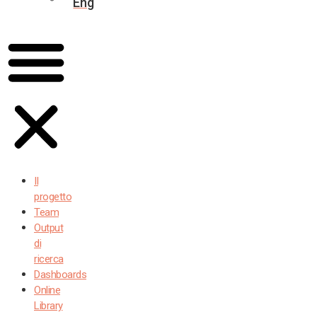
Eng
Il
progetto
Team
Output
di
ricerca
Dashboards
Online
Library