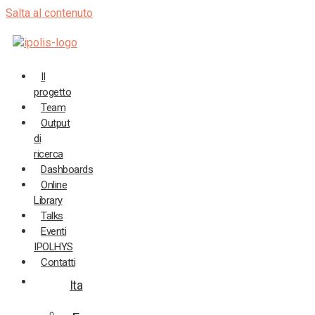
Salta al contenuto
Il
progetto
Team
Output
di
ricerca
Dashboards
Online
Library
Talks
Eventi
IPOLHYS
Contatti
Ita