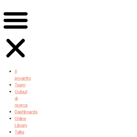
Il
progetto
Team
Output
di
ricerca
Dashboards
Online
Library
Talks