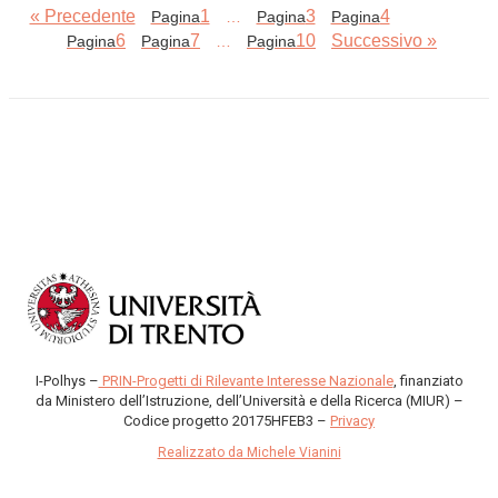
« Precedente
1
3
4
Pagina
…
Pagina
Pagina
Pagina
5
6
7
10
Successivo »
Pagina
Pagina
…
Pagina
I-Polhys –
PRIN-Progetti di Rilevante Interesse Nazionale
, finanziato
da Ministero dell’Istruzione, dell’Università e della Ricerca (MIUR) –
Codice progetto 20175HFEB3 –
Privacy
Realizzato da Michele Vianini