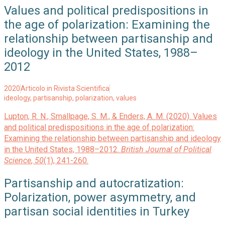
Values and political predispositions in
the age of polarization: Examining the
relationship between partisanship and
ideology in the United States, 1988–
2012
2020
Articolo in Rivista Scientifica
ideology
,
partisanship
,
polarization
,
values
Lupton, R. N., Smallpage, S. M., & Enders, A. M. (2020). Values
and political predispositions in the age of polarization:
Examining the relationship between partisanship and ideology
in the United States, 1988–2012.
British Journal of Political
Science
,
50
(1), 241-260.
Partisanship and autocratization:
Polarization, power asymmetry, and
partisan social identities in Turkey