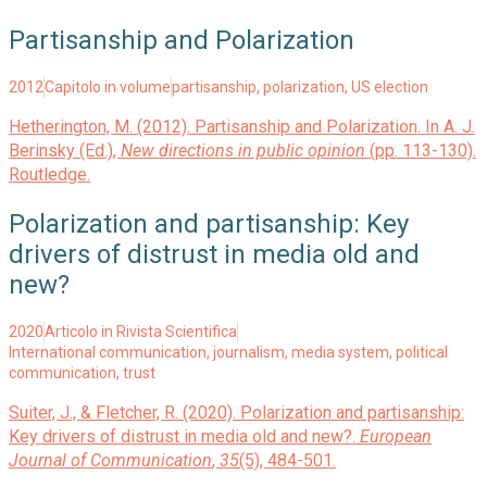
Partisanship and Polarization
2012
Capitolo in volume
partisanship
,
polarization
,
US election
Hetherington, M. (2012). Partisanship and Polarization. In A. J.
Berinsky (Ed.),
New directions in public opinion
(pp. 113-130).
Routledge.
Polarization and partisanship: Key
drivers of distrust in media old and
new?
2020
Articolo in Rivista Scientifica
International communication
,
journalism
,
media system
,
political
communication
,
trust
Suiter, J., & Fletcher, R. (2020). Polarization and partisanship:
Key drivers of distrust in media old and new?.
European
Journal of Communication
,
35
(5), 484-501.