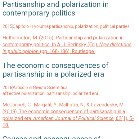
Partisanship and polarization in
contemporary politics
2015
Capitolo in volume
partisanship
,
polarization
,
political parties
Hetherington, M. (2015). Partisanship and polarization in
contemporary politics. In A. J. Berinsky (Ed.),
New directions
in public opinion
(pp. 168-186). Routledge.
The economic consequences of
partisanship in a polarized era
2018
Articolo in Rivista Scientifica
affective polarization
,
partisanship
,
polarized era
McConnell, C., Margalit, Y., Malhotra, N., & Levendusky, M.
(2018). The economic consequences of partisanship in a
polarized era.
American Journal of Political Science
,
62
(1), 5-
18.