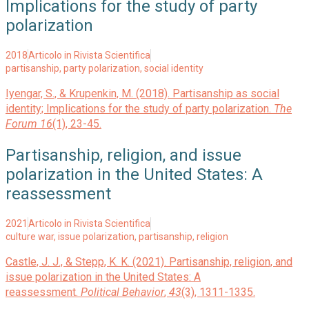
Implications for the study of party
polarization
2018
Articolo in Rivista Scientifica
partisanship
,
party polarization
,
social identity
Iyengar, S., & Krupenkin, M. (2018). Partisanship as social
identity; Implications for the study of party polarization.
The
Forum
16
(1), 23-45.
Partisanship, religion, and issue
polarization in the United States: A
reassessment
2021
Articolo in Rivista Scientifica
culture war
,
issue polarization
,
partisanship
,
religion
Castle, J. J., & Stepp, K. K. (2021). Partisanship, religion, and
issue polarization in the United States: A
reassessment.
Political Behavior
,
43
(3), 1311-1335.