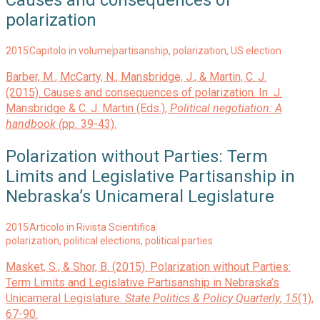
Causes and consequences of
polarization
2015
Capitolo in volume
partisanship
,
polarization
,
US election
Barber, M., McCarty, N., Mansbridge, J., & Martin, C. J.
(2015). Causes and consequences of polarization. In J.
Mansbridge & C. J. Martin (Eds.),
Political negotiation: A
handbook (
pp
.
39-43).
Polarization without Parties: Term
Limits and Legislative Partisanship in
Nebraska’s Unicameral Legislature
2015
Articolo in Rivista Scientifica
polarization
,
political elections
,
political parties
Masket, S., & Shor, B. (2015). Polarization without Parties:
Term Limits and Legislative Partisanship in Nebraska’s
Unicameral Legislature.
State Politics & Policy Quarterly
,
15
(1),
67-90.