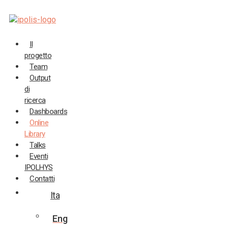
Salta
al
contenuto
Il
progetto
Team
Output
di
ricerca
Dashboards
Online
Library
Talks
Eventi
IPOLHYS
Contatti
Ita
Eng