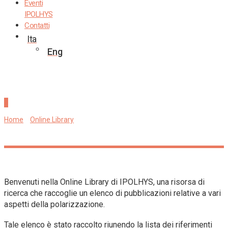
Eventi
IPOLHYS
Contatti
Ita
Eng
Online Library
Home
»
Online Library
»
Pagina 5
Benvenuti nella Online Library di IPOLHYS, una risorsa di
ricerca che raccoglie un elenco di pubblicazioni relative a vari
aspetti della polarizzazione.
Tale elenco è stato raccolto riunendo la lista dei riferimenti