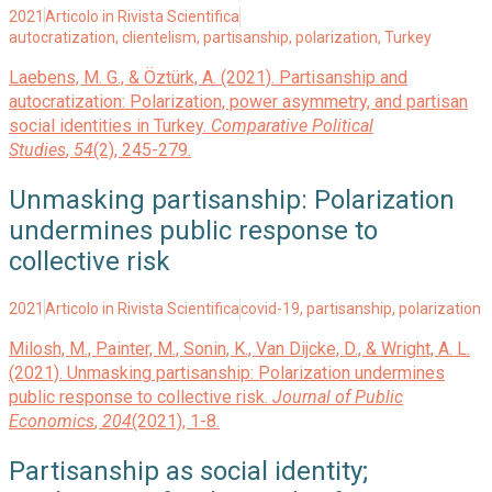
2021
Articolo in Rivista Scientifica
autocratization
,
clientelism
,
partisanship
,
polarization
,
Turkey
Laebens, M. G., & Öztürk, A. (2021). Partisanship and
autocratization: Polarization, power asymmetry, and partisan
social identities in Turkey.
Comparative Political
Studies
,
54
(2), 245-279.
Unmasking partisanship: Polarization
undermines public response to
collective risk
2021
Articolo in Rivista Scientifica
covid-19
,
partisanship
,
polarization
Milosh, M., Painter, M., Sonin, K., Van Dijcke, D., & Wright, A. L.
(2021). Unmasking partisanship: Polarization undermines
public response to collective risk.
Journal of Public
Economics
,
204
(2021), 1-8.
Partisanship as social identity;