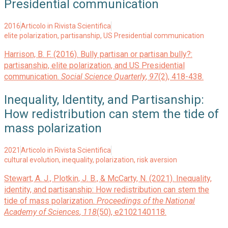
Presidential communication
2016
Articolo in Rivista Scientifica
elite polarization
,
partisanship
,
US Presidential communication
Harrison, B. F. (2016). Bully partisan or partisan bully?:
partisanship, elite polarization, and US Presidential
communication.
Social Science Quarterly
,
97
(2), 418-438.
Inequality, Identity, and Partisanship:
How redistribution can stem the tide of
mass polarization
2021
Articolo in Rivista Scientifica
cultural evolution
,
inequality
,
polarization
,
risk aversion
Stewart, A. J., Plotkin, J. B., & McCarty, N. (2021). Inequality,
identity, and partisanship: How redistribution can stem the
tide of mass polarization.
Proceedings of the National
Academy of Sciences
,
118
(50), e2102140118.