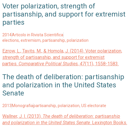
Voter polarization, strength of
partisanship, and support for extremist
parties
2014
Articolo in Rivista Scientifica
elections
,
extremism
,
partisanship
,
polarization
Ezrow, L., Tavits, M., & Homola, J. (2014). Voter polarization,
strength of partisanship, and support for extremist
parties.
Comparative Political Studies
,
47
(11), 1558-1583.
The death of deliberation: partisanship
and polarization in the United States
Senate
2013
Monografia
partisanship
,
polarization
,
US electorate
Wallner, J. I. (2013).
The death of deliberation: partisanship
and polarization in the United States Senate
. Lexington Books.