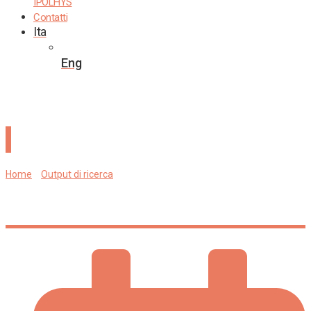
IPOLHYS
Contatti
Ita
Eng
Hidden in plain sight. A co-constitutive approach to unveil
misogyny in digital public discourse
Home
»
Output di ricerca
»
Hidden in plain sight. A co-constitutive
approach to unveil misogyny in digital public discourse