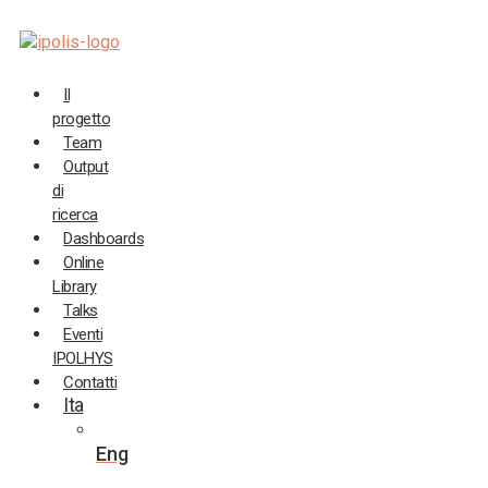
Salta
al
contenuto
Il
progetto
Team
Output
di
ricerca
Dashboards
Online
Library
Talks
Eventi
IPOLHYS
Contatti
Ita
Eng