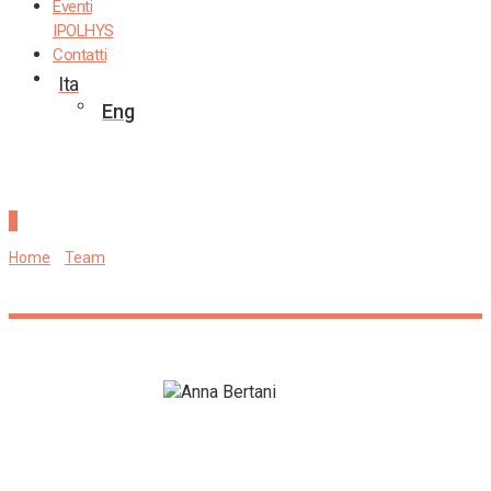
Eventi
IPOLHYS
Contatti
Ita
Eng
Anna Bertani
Home
»
Team
»
Anna Bertani