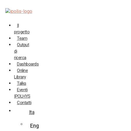
Salta
al
contenuto
Il
progetto
Team
Output
di
ricerca
Dashboards
Online
Library
Talks
Eventi
IPOLHYS
Contatti
Ita
Eng