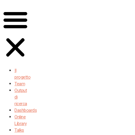
Il
progetto
Team
Output
di
ricerca
Dashboards
Online
Library
Talks