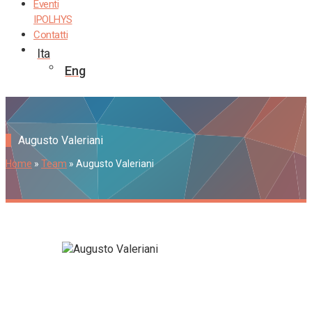
Eventi
IPOLHYS
Contatti
Ita
Eng
Augusto Valeriani
Home
»
Team
»
Augusto Valeriani