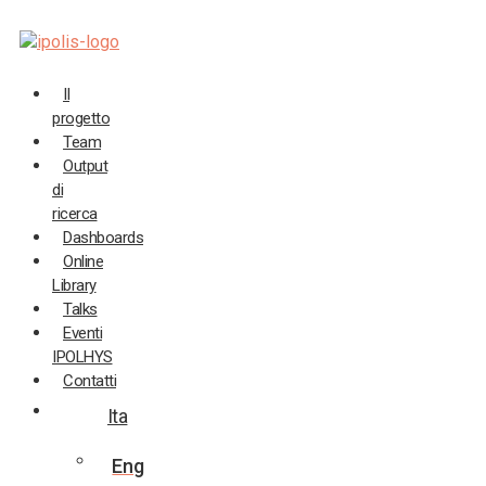
Salta
al
contenuto
Il
progetto
Team
Output
di
ricerca
Dashboards
Online
Library
Talks
Eventi
IPOLHYS
Contatti
Ita
Eng