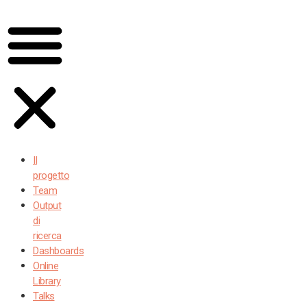
Il
progetto
Team
Output
di
ricerca
Dashboards
Online
Library
Talks