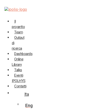
Salta
al
contenuto
Il
progetto
Team
Output
di
ricerca
Dashboards
Online
Library
Talks
Eventi
IPOLHYS
Contatti
Ita
Eng