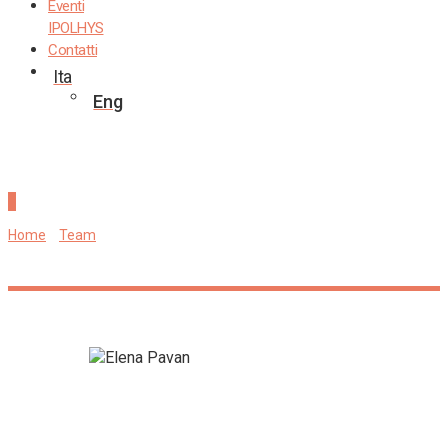
Eventi
IPOLHYS
Contatti
Ita
Eng
Elena Pavan
Home
»
Team
»
Elena Pavan