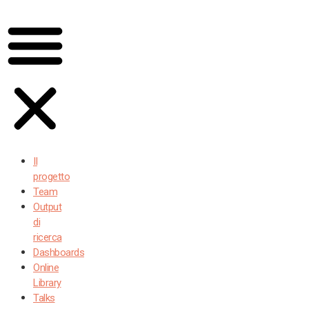
Il
progetto
Team
Output
di
ricerca
Dashboards
Online
Library
Talks